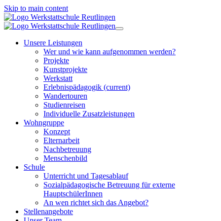
Skip to main content
Unsere Leistungen
Wer und wie kann aufgenommen werden?
Projekte
Kunstprojekte
Werkstatt
Erlebnispädagogik
(current)
Wandertouren
Studienreisen
Individuelle Zusatzleistungen
Wohngruppe
Konzept
Elternarbeit
Nachbetreuung
Menschenbild
Schule
Unterricht und Tagesablauf
Sozialpädagogische Betreuung für externe
HauptschülerInnen
An wen richtet sich das Angebot?
Stellenangebote
Unser Team