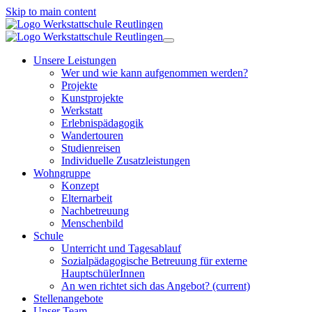
Skip to main content
Unsere Leistungen
Wer und wie kann aufgenommen werden?
Projekte
Kunstprojekte
Werkstatt
Erlebnispädagogik
Wandertouren
Studienreisen
Individuelle Zusatzleistungen
Wohngruppe
Konzept
Elternarbeit
Nachbetreuung
Menschenbild
Schule
Unterricht und Tagesablauf
Sozialpädagogische Betreuung für externe
HauptschülerInnen
An wen richtet sich das Angebot?
(current)
Stellenangebote
Unser Team